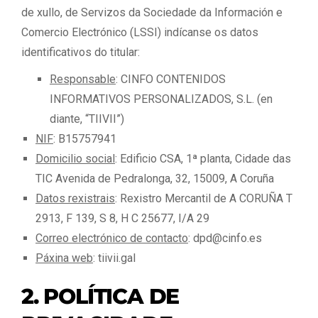
de xullo, de Servizos da Sociedade da Información e
Comercio Electrónico (LSSI) indícanse os datos
identificativos do titular:
Responsable
: CINFO CONTENIDOS
INFORMATIVOS PERSONALIZADOS, S.L. (en
diante, “TIIVII”)
NIF
: B15757941
Domicilio social
: Edificio CSA, 1ª planta, Cidade das
TIC Avenida de Pedralonga, 32, 15009, A Coruña
Datos rexistrais
: Rexistro Mercantil de A CORUÑA T
2913, F 139, S 8, H C 25677, I/A 29
Correo electrónico de contacto
:
dpd@cinfo.es
Páxina web
:
tiivii.gal
2. POLÍTICA DE