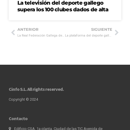
La televisión del deporte gallego
supera los 100 clubes dados de alta
ANTERIOR
SIGUIENTE
La Real Federación Gallega de Fútbol y Cinfo se unen para lanzar la televisión del deporte gallego
La plataforma del deporte gallego comienza sus emisiones de prueba
Cinfo S.L. All rights reserved.
Copyright © 2024
Contacto
Edificio CSA, 1a planta, Ciudad de las TIC Avenida de