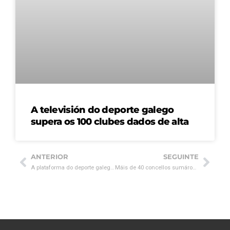
A televisión do deporte galego
supera os 100 clubes dados de alta
ANTERIOR
SEGUINTE
A plataforma do deporte galego comeza as súas emisións de proba
Máis de 40 concellos sumáronse xa ao proxecto da televisión do deporte galego.